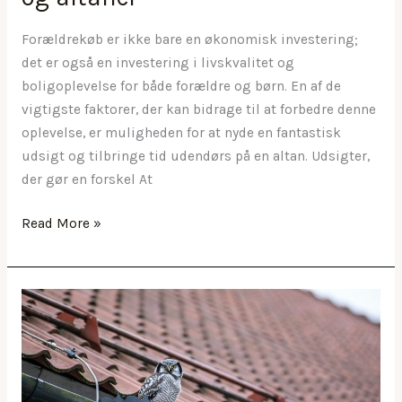
Forældrekøb er ikke bare en økonomisk investering;
det er også en investering i livskvalitet og
boligoplevelse for både forældre og børn. En af de
vigtigste faktorer, der kan bidrage til at forbedre denne
oplevelse, er muligheden for at nyde en fantastisk
udsigt og tilbringe tid udendørs på en altan. Udsigter,
der gør en forskel At
Skab
Read More »
enestående
boligoplevelser
med
udsigter
og
altaner