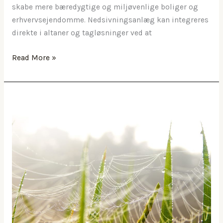
skabe mere bæredygtige og miljøvenlige boliger og
erhvervsejendomme. Nedsivningsanlæg kan integreres
direkte i altaner og tagløsninger ved at
Bæredygtige
Read More »
boliger:
Integrering
af
nedsivningsanlæg
i
altaner
og
tagløsninger