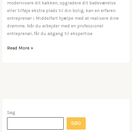
modernisere dit køkken, opgradere dit badeværelse
eller tilføje ekstra plads til din bolig, kan en erfaren
entreprenør i Middelfart hjælpe med at realisere dine
drømme. Når du arbejder med en professionel
entreprenør, får du adgang til ekspertise
Optimere
Read More »
dit
hjem:
fra
skrot
til
slot
Søg
SØG